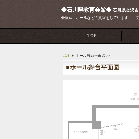
◆石川県教育会館
◆
石川県金沢市
会議室・ホールなどの貸室をしています！ 
TOP
TOP
≫ ホール舞台平面図 ≫
■ホール舞台平面図