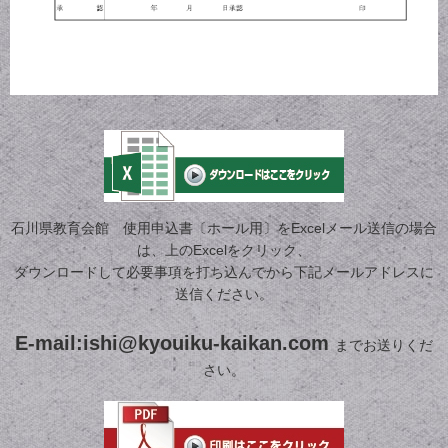
石川県教育会館 使用申込書〔ホール用〕をExcelメール送信の場合
は、上のExcelをクリック、
ダウンロードして必要事項を打ち込んでから下記メールアドレスに
送信ください。
E-mail:ishi@kyouiku-kaikan.com
までお送りくだ
さい。