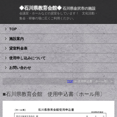
◆石川県教育会館
◆
石川県金沢市の施設
会議室・ホールなどの貸室をしています！ 文化活動・
集会・研修の場に広くご利用ください。
TOP
施設案内
貸室料金表
使用申し込みについて
お問い合わせ
TOP
≫ 使用申込書〔ホール用〕 ≫
■石川県教育会館 使用申込書〔ホール用〕